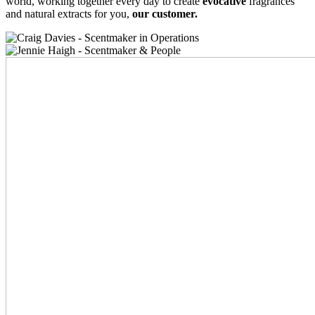
world, working together every day to create
evocative
fragrances
and natural extracts for you,
our customer.