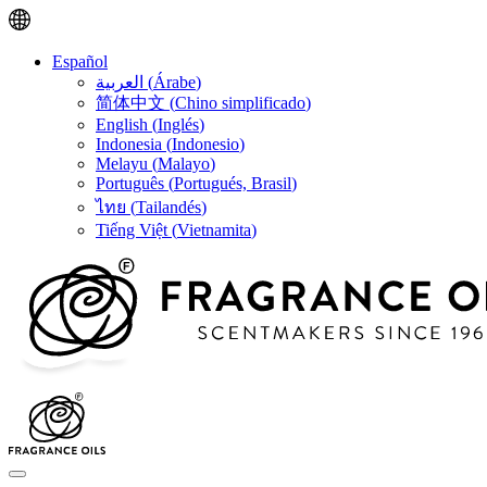
Español
العربية
(
Árabe
)
简体中文
(
Chino simplificado
)
English
(
Inglés
)
Indonesia
(
Indonesio
)
Melayu
(
Malayo
)
Português
(
Portugués, Brasil
)
ไทย
(
Tailandés
)
Tiếng Việt
(
Vietnamita
)