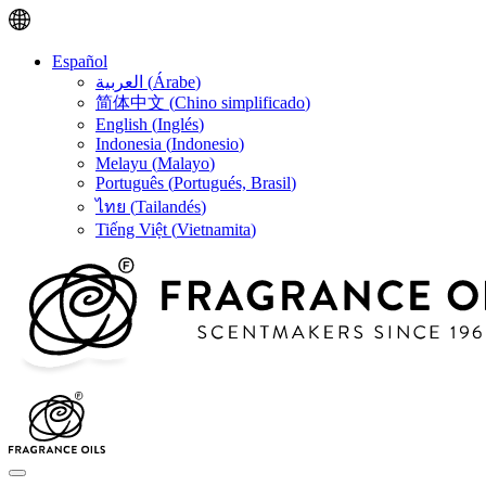
Español
العربية
(
Árabe
)
简体中文
(
Chino simplificado
)
English
(
Inglés
)
Indonesia
(
Indonesio
)
Melayu
(
Malayo
)
Português
(
Portugués, Brasil
)
ไทย
(
Tailandés
)
Tiếng Việt
(
Vietnamita
)