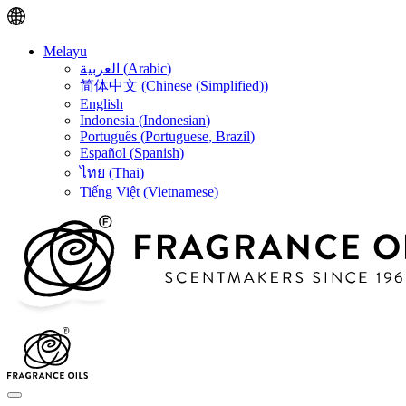
Melayu
العربية
(
Arabic
)
简体中文
(
Chinese (Simplified)
)
English
Indonesia
(
Indonesian
)
Português
(
Portuguese, Brazil
)
Español
(
Spanish
)
ไทย
(
Thai
)
Tiếng Việt
(
Vietnamese
)