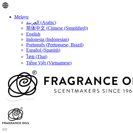
Melayu
العربية
(
Arabic
)
简体中文
(
Chinese (Simplified)
)
English
Indonesia
(
Indonesian
)
Português
(
Portuguese, Brazil
)
Español
(
Spanish
)
ไทย
(
Thai
)
Tiếng Việt
(
Vietnamese
)