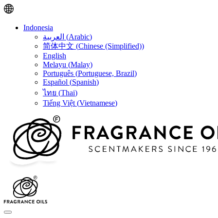
Indonesia
العربية
(
Arabic
)
简体中文
(
Chinese (Simplified)
)
English
Melayu
(
Malay
)
Português
(
Portuguese, Brazil
)
Español
(
Spanish
)
ไทย
(
Thai
)
Tiếng Việt
(
Vietnamese
)