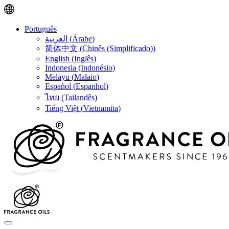
Português
العربية
(
Árabe
)
简体中文
(
Chinês (Simplificado)
)
English
(
Inglês
)
Indonesia
(
Indonésio
)
Melayu
(
Malaio
)
Español
(
Espanhol
)
ไทย
(
Tailandês
)
Tiếng Việt
(
Vietnamita
)