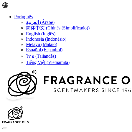
Português
العربية
(
Árabe
)
简体中文
(
Chinês (Simplificado)
)
English
(
Inglês
)
Indonesia
(
Indonésio
)
Melayu
(
Malaio
)
Español
(
Espanhol
)
ไทย
(
Tailandês
)
Tiếng Việt
(
Vietnamita
)