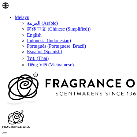
Melayu
العربية
(
Arabic
)
简体中文
(
Chinese (Simplified)
)
English
Indonesia
(
Indonesian
)
Português
(
Portuguese, Brazil
)
Español
(
Spanish
)
ไทย
(
Thai
)
Tiếng Việt
(
Vietnamese
)