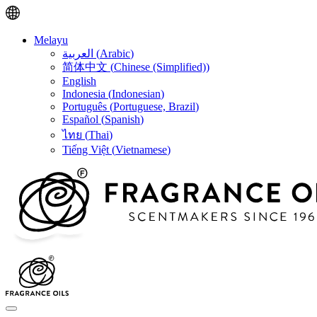
Melayu
العربية
(
Arabic
)
简体中文
(
Chinese (Simplified)
)
English
Indonesia
(
Indonesian
)
Português
(
Portuguese, Brazil
)
Español
(
Spanish
)
ไทย
(
Thai
)
Tiếng Việt
(
Vietnamese
)