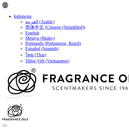
Indonesia
العربية
(
Arabic
)
简体中文
(
Chinese (Simplified)
)
English
Melayu
(
Malay
)
Português
(
Portuguese, Brazil
)
Español
(
Spanish
)
ไทย
(
Thai
)
Tiếng Việt
(
Vietnamese
)