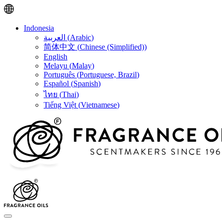
Indonesia
العربية
(
Arabic
)
简体中文
(
Chinese (Simplified)
)
English
Melayu
(
Malay
)
Português
(
Portuguese, Brazil
)
Español
(
Spanish
)
ไทย
(
Thai
)
Tiếng Việt
(
Vietnamese
)