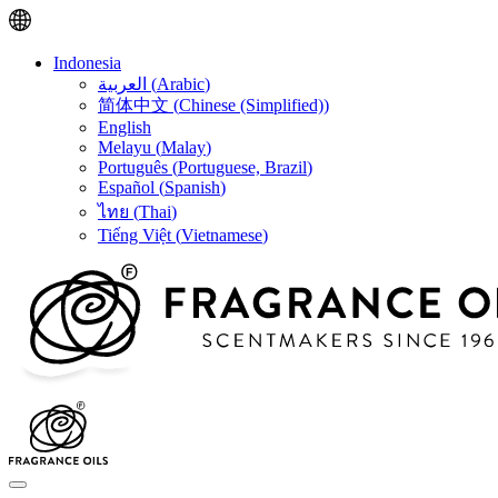
Indonesia
العربية
(
Arabic
)
简体中文
(
Chinese (Simplified)
)
English
Melayu
(
Malay
)
Português
(
Portuguese, Brazil
)
Español
(
Spanish
)
ไทย
(
Thai
)
Tiếng Việt
(
Vietnamese
)