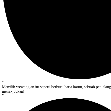
“
Memilih wewangian itu seperti berburu harta karun, sebuah petualan
menakjubkan!
”