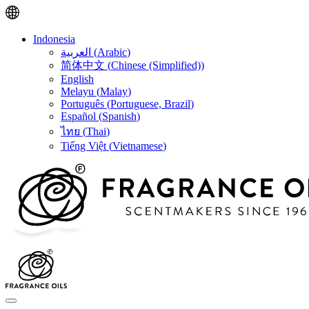
Indonesia
العربية
(
Arabic
)
简体中文
(
Chinese (Simplified)
)
English
Melayu
(
Malay
)
Português
(
Portuguese, Brazil
)
Español
(
Spanish
)
ไทย
(
Thai
)
Tiếng Việt
(
Vietnamese
)