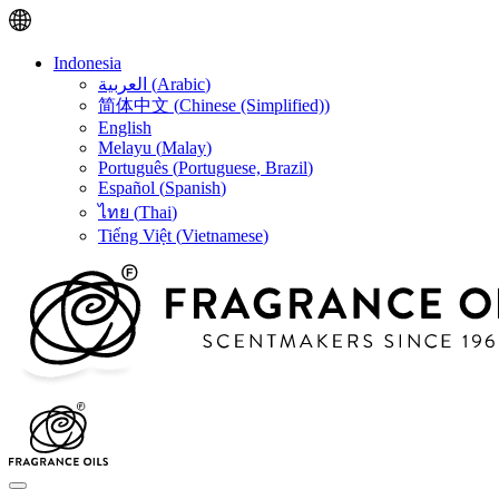
Indonesia
العربية
(
Arabic
)
简体中文
(
Chinese (Simplified)
)
English
Melayu
(
Malay
)
Português
(
Portuguese, Brazil
)
Español
(
Spanish
)
ไทย
(
Thai
)
Tiếng Việt
(
Vietnamese
)