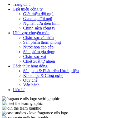
Trang Chủ
Giới thiệu công ty
Giới thiệu đội ngũ
Gia nhập đội ngũ
Nghiên cứu điển hình
Chính sách công ty
Lĩnh vực chuyên môn
Chăm sóc cá nhân
Sản phẩm thơm phòng
Nước hoa cao cấp
Sản phẩm gia dụng
Chăm sóc vải
Chiết xuất tự nhiên
Cách thức hoạt động
Sáng tạo & Phát triển Hương liệu
Khoa học & Công nghệ
Quy chế
Vận hành
Liên hệ