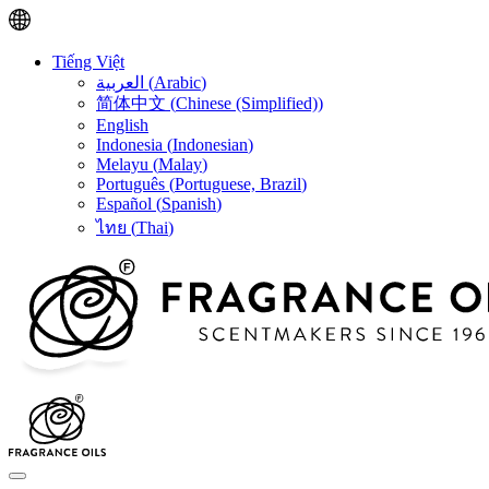
Tiếng Việt
العربية
(
Arabic
)
简体中文
(
Chinese (Simplified)
)
English
Indonesia
(
Indonesian
)
Melayu
(
Malay
)
Português
(
Portuguese, Brazil
)
Español
(
Spanish
)
ไทย
(
Thai
)