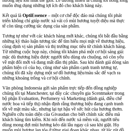
hương liệu lớn nhất thế giới. Lẽ đương nhiên là chúng tôi nóng lòng
muốn ứng dụng những lợi ích đó cho khách hàng này.
Kết quả là
OptiEssence
– một cơ chế độc đáo mà chúng tôi phát
triển không chỉ giúp nước xả vải có mùi hương tuyệt diệu mà thực
tế còn tăng cường tác dụng của sản phẩm.
Tương tự như với các khách hàng mới khác, chúng tôi bắt đầu bằng
những kỳ thảo luận tương tác để tìm hiểu mọi mặt về thương hiệu,
cùng định vị sản phẩm và thị trường mục tiêu từ chính khách hàng.
Từ những cuộc họp này, chúng tôi khám phá một cơ hội sáng giá:
mặc dù thương hiệu được người tiêu dùng ưa chuộng, nó còn yếu
về mặt đổi mới và đang mất dần thị phần. Sau khi đánh giá dòng sản
phẩm hiện có của họ, cũng như sản phẩm cạnh tranh tương tự,
chúng tôi đã xây dựng một sơ đồ hương liệu/màu sắc để vạch ra
những khoảng trống và cơ hội chính.
Văn phòng Indonesia gửi sản phẩm trực tiếp đến đồng nghiệp
chúng tôi tại Manchester, tại đây các chuyên gia Scentmaker trong
bộ phận Evaluation, Perfumery và Marketing (đánh giá, điều chế
nước hoa và tiếp thị) nhận định rằng thương hiệu đang cạnh tranh
tốt về mặt màu sắc, nhưng lại tụt hậu về sức hút của hương thơm.
Nghiên cứu toàn diện của Givaudan cho biết chính xác điều mà
khách hàng tìm kiếm. Khi nói đến nước xả mềm vải, người tiêu
dùng mong đợi mùi hương kéo dài lâu ngay cả sau khi giặt. Họ
muốn mùi hương lan tỏa ở từng giai đoạn khác nhau, từ lúc rút đồ