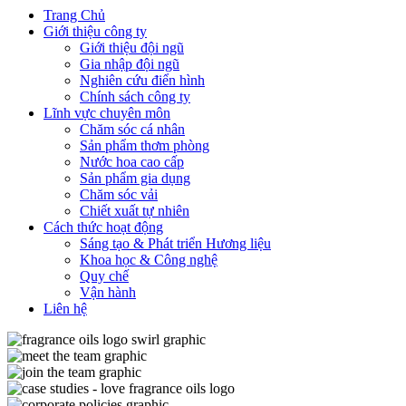
Trang Chủ
Giới thiệu công ty
Giới thiệu đội ngũ
Gia nhập đội ngũ
Nghiên cứu điển hình
Chính sách công ty
Lĩnh vực chuyên môn
Chăm sóc cá nhân
Sản phẩm thơm phòng
Nước hoa cao cấp
Sản phẩm gia dụng
Chăm sóc vải
Chiết xuất tự nhiên
Cách thức hoạt động
Sáng tạo & Phát triển Hương liệu
Khoa học & Công nghệ
Quy chế
Vận hành
Liên hệ