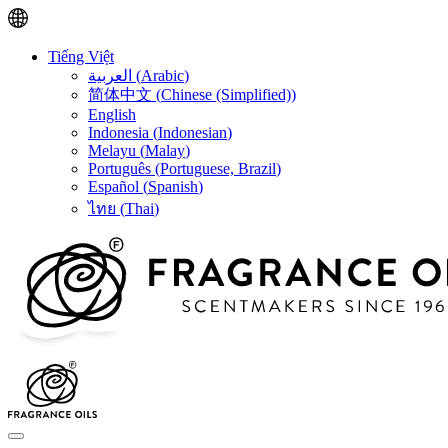
Tiếng Việt
العربية
(
Arabic
)
简体中文
(
Chinese (Simplified)
)
English
Indonesia
(
Indonesian
)
Melayu
(
Malay
)
Português
(
Portuguese, Brazil
)
Español
(
Spanish
)
ไทย
(
Thai
)