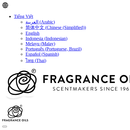
Tiếng Việt
العربية
(
Arabic
)
简体中文
(
Chinese (Simplified)
)
English
Indonesia
(
Indonesian
)
Melayu
(
Malay
)
Português
(
Portuguese, Brazil
)
Español
(
Spanish
)
ไทย
(
Thai
)