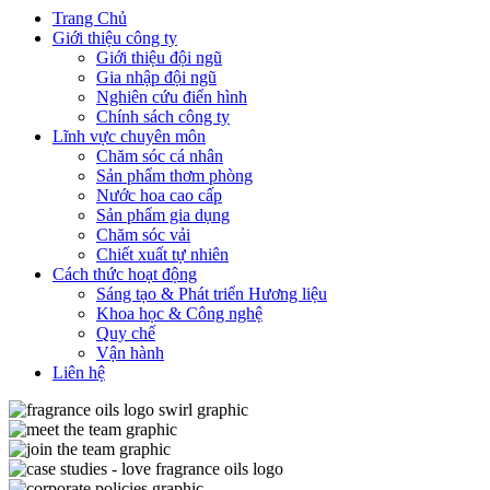
Trang Chủ
Giới thiệu công ty
Giới thiệu đội ngũ
Gia nhập đội ngũ
Nghiên cứu điển hình
Chính sách công ty
Lĩnh vực chuyên môn
Chăm sóc cá nhân
Sản phẩm thơm phòng
Nước hoa cao cấp
Sản phẩm gia dụng
Chăm sóc vải
Chiết xuất tự nhiên
Cách thức hoạt động
Sáng tạo & Phát triển Hương liệu
Khoa học & Công nghệ
Quy chế
Vận hành
Liên hệ