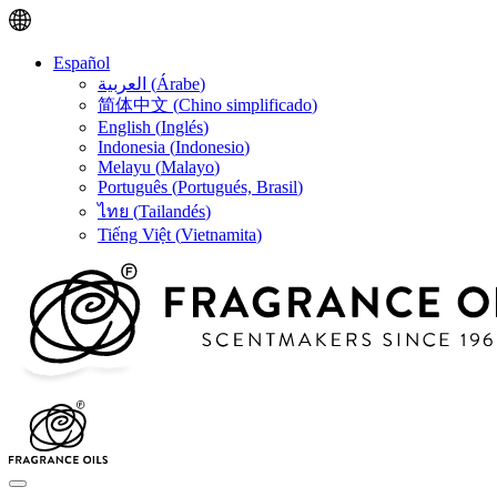
Español
العربية
(
Árabe
)
简体中文
(
Chino simplificado
)
English
(
Inglés
)
Indonesia
(
Indonesio
)
Melayu
(
Malayo
)
Português
(
Portugués, Brasil
)
ไทย
(
Tailandés
)
Tiếng Việt
(
Vietnamita
)