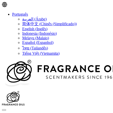
Português
العربية
(
Árabe
)
简体中文
(
Chinês (Simplificado)
)
English
(
Inglês
)
Indonesia
(
Indonésio
)
Melayu
(
Malaio
)
Español
(
Espanhol
)
ไทย
(
Tailandês
)
Tiếng Việt
(
Vietnamita
)