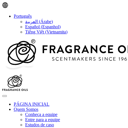
Português
العربية
(
Árabe
)
Español
(
Espanhol
)
Tiếng Việt
(
Vietnamita
)
PÁGINA INICIAL
Quem Somos
Conheça a equipe
Entre para a equipe
Estudos de caso