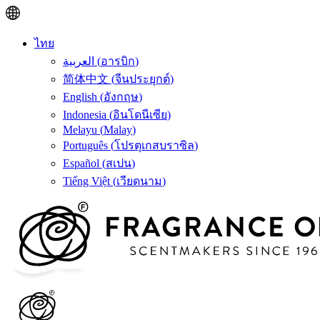
ไทย
العربية
(
อารบิก
)
简体中文
(
จีนประยุกต์
)
English
(
อังกฤษ
)
Indonesia
(
อินโดนีเซีย
)
Melayu
(
Malay
)
Português
(
โปรตุเกสบราซิล
)
Español
(
สเปน
)
Tiếng Việt
(
เวียดนาม
)