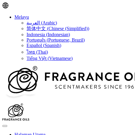
Melayu
العربية
(
Arabic
)
简体中文
(
Chinese (Simplified)
)
Indonesia
(
Indonesian
)
Português
(
Portuguese, Brazil
)
Español
(
Spanish
)
ไทย
(
Thai
)
Tiếng Việt
(
Vietnamese
)
Halaman Utama