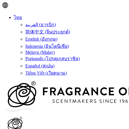
ไทย
العربية
(
อารบิก
)
简体中文
(
จีนประยุกต์
)
English
(
อังกฤษ
)
Indonesia
(
อินโดนีเซีย
)
Melayu
(
Malay
)
Português
(
โปรตุเกสบราซิล
)
Español
(
สเปน
)
Tiếng Việt
(
เวียดนาม
)